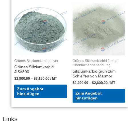
Grünes Siliciumcarbidpulver
Grünes Siliziumkarbid für die
Oberflächenbehandlung
Grünes Siliziumkarbid
Siliziumkarbid grün zum
JIS#800
Schleifen von Marmor
$
2,800.00
–
$
3,150.00
/ MT
$
2,400.00
–
$
2,600.00
/ MT
Zum Angebot
Zum Angebot
hinzufügen
hinzufügen
Links