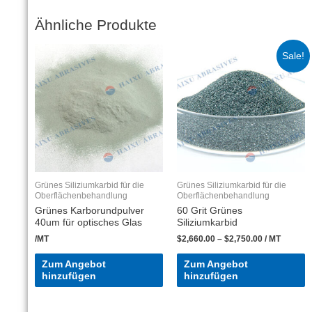
Ähnliche Produkte
Sale!
Grünes Siliziumkarbid für die
Grünes Siliziumkarbid für die
Oberflächenbehandlung
Oberflächenbehandlung
Grünes Karborundpulver
60 Grit Grünes
40um für optisches Glas
Siliziumkarbid
/MT
$
2,660.00
–
$
2,750.00
/ MT
Zum Angebot
Zum Angebot
hinzufügen
hinzufügen