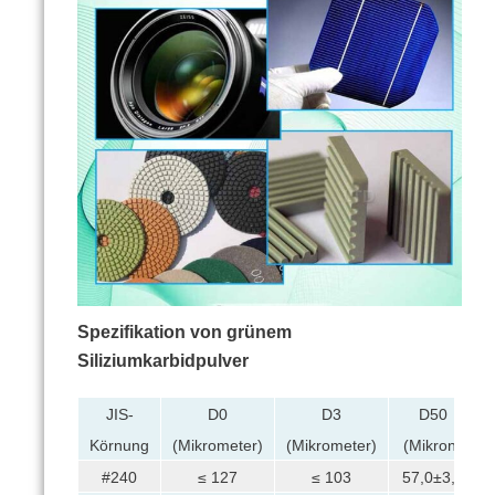
Spezifikation von grünem
Siliziumkarbidpulver
JIS-
D0
D3
D50
Körnung
(Mikrometer)
(Mikrometer)
(Mikron)
#240
≤ 127
≤ 103
57,0±3,0