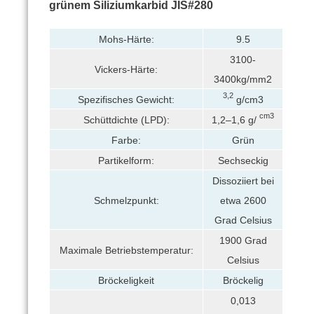
grünem Siliziumkarbid JIS#280
Mohs-Härte:
9.5
3100-
Vickers-Härte:
3400kg/mm2
3,2
Spezifisches Gewicht:
g/cm3
cm3
Schüttdichte (LPD):
1,2–1,6 g/
Farbe:
Grün
Partikelform:
Sechseckig
Dissoziiert bei
etwa 2600
Schmelzpunkt:
Grad Celsius
1900 Grad
Maximale Betriebstemperatur:
Celsius
Bröckeligkeit
Bröckelig
0,013