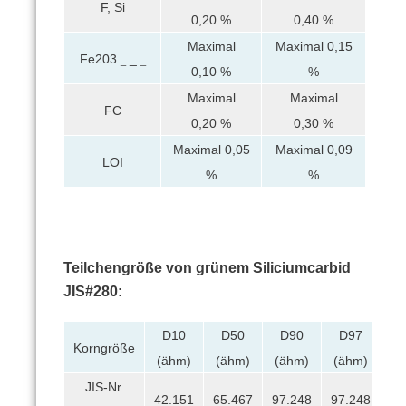
F, Si
0,20 %
0,40 %
Maximal
Maximal 0,15
Fe203
_
_
_
0,10 %
%
Maximal
Maximal
FC
0,20 %
0,30 %
Maximal 0,05
Maximal 0,09
LOI
%
%
Teilchengröße von grünem Siliciumcarbid
JIS#280:
D10
D50
D90
D97
Korngröße
(ähm)
(ähm)
(ähm)
(ähm)
JIS-Nr.
42.151
65.467
97.248
97.248