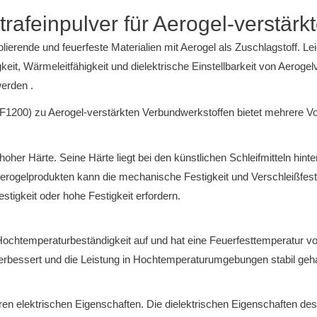
afeinpulver für Aerogel-verstärk
lierende und feuerfeste Materialien mit Aerogel als Zuschlagstoff. 
gkeit, Wärmeleitfähigkeit und dielektrische Einstellbarkeit von Aero
erden .
1200) zu Aerogel-verstärkten Verbundwerkstoffen bietet mehrere Vor
hoher Härte. Seine Härte liegt bei den künstlichen Schleifmitteln hin
erogelprodukten kann die mechanische Festigkeit und Verschleißfesti
stigkeit oder hohe Festigkeit erfordern.
ochtemperaturbeständigkeit auf und hat eine Feuerfesttemperatur v
erbessert und die Leistung in Hochtemperaturumgebungen stabil geh
nderen elektrischen Eigenschaften. Die dielektrischen Eigenschaften