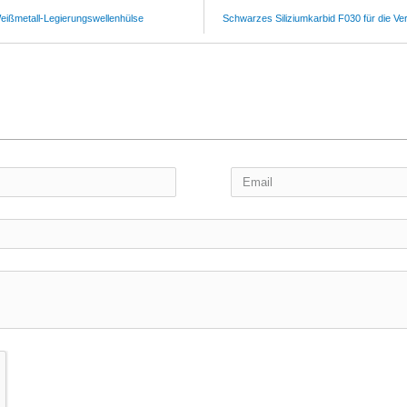
eißmetall-Legierungswellenhülse
Schwarzes Siliziumkarbid F030 für die V