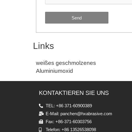
Send
Links
weißes geschmolzenes
Aluminiumoxid
KONTAKTIEREN SIE UNS
TEL: +86 371-60900389
E-Mail: panchen@hxabrasive.com
Fax: +86-371-60303756
Telefon: +86 13526538098