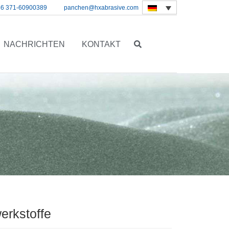
86 371-60900389
panchen@hxabrasive.com
NACHRICHTEN
KONTAKT
erkstoffe