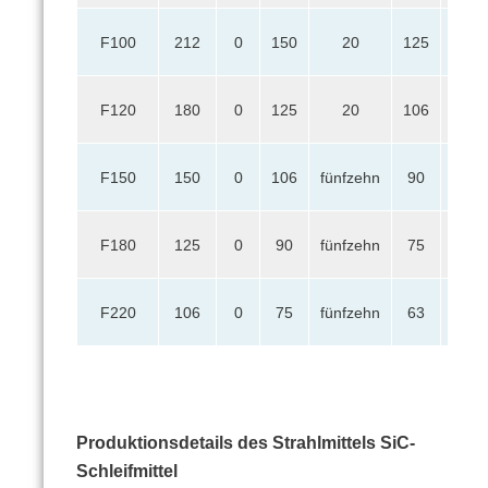
F100
212
0
150
20
125
40
F120
180
0
125
20
106
40
F150
150
0
106
fünfzehn
90
40
F180
125
0
90
fünfzehn
75
*
F220
106
0
75
fünfzehn
63
*
Produktionsdetails des Strahlmittels SiC-
Schleifmittel