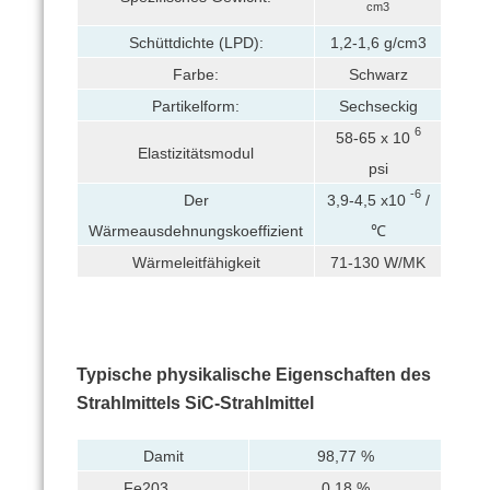
cm3
Schüttdichte (LPD):
1,2-1,6 g/cm3
Farbe:
Schwarz
Partikelform:
Sechseckig
6
58-65 x 10
Elastizitätsmodul
psi
-6
Der
3,9-4,5 x10
/
Wärmeausdehnungskoeffizient
℃
Wärmeleitfähigkeit
71-130 W/MK
Typische physikalische Eigenschaften des
Strahlmittels SiC-Strahlmittel
Damit
98,77 %
Fe203
_
0,18 %