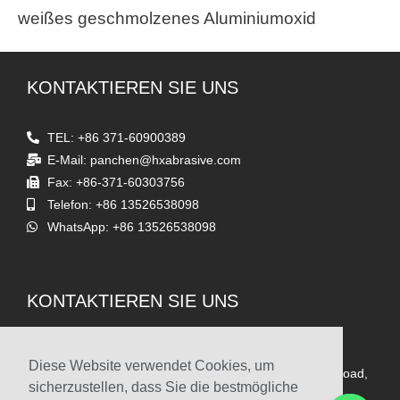
weißes geschmolzenes Aluminiumoxid
KONTAKTIEREN SIE UNS
TEL: +86 371-60900389
E-Mail: panchen@hxabrasive.com
Fax: +86-371-60303756
Telefon: +86 13526538098
WhatsApp: +86 13526538098
KONTAKTIEREN SIE UNS
Adresse
Diese Website verwendet Cookies, um
Zimmer 1903, Yaxing Times Square, Songshan South Road,
sicherzustellen, dass Sie die bestmögliche
Zhengzhou, China