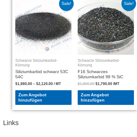
Sale!
Sale!
Schwarze Siliziumkarbid-
Schwarze Siliziumkarbid-
Körnung
Körnung
Siliziumkarbid schwarz 53C
F16 Schwarzes
54C
Siliziumkarbid 98 % SiC
$
1,980.00
–
$
2,120.00
/ MT
$
1,800.00
$
1,790.00
/MT
Zum Angebot
Zum Angebot
hinzufügen
hinzufügen
Links