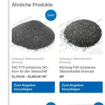
Ähnliche Produkte
Sale!
Schwarze Siliziumkarbid-
Schwarze Siliziumkarbid-
Körnung
Körnung
54C F70 schwarzes SiC-
Körnung F40 schwarzes
Korn für den Steinschliff
Siliziumkarbid-Granulat
$
1,750.00
–
$
1,800.00
/ MT
/MT
Zum Angebot
Zum Angebot
hinzufügen
hinzufügen