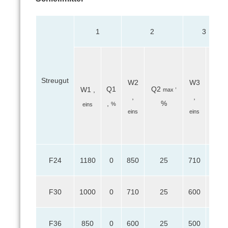
1
2
3
Q
Streugut
W2
W3
3
,
Q1
Q2
W1
,
max
min
,
,
,
%
%
eins
,
eins
eins
%
F24
1180
0
850
25
710
45
F30
1000
0
710
25
600
45
F36
850
0
600
25
500
45