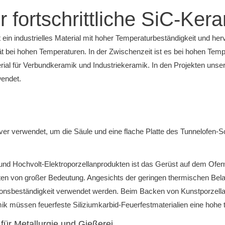
 fortschrittliche SiC-Ker
 ein industrielles Material mit hoher Temperaturbeständigkeit und h
tät bei hohen Temperaturen.
In der Zwischenzeit ist es bei hohen Te
erial für Verbundkeramik und Industriekeramik.
In den Projekten uns
endet.
er verwendet, um die Säule und eine flache Platte des Tunnelofen-
 und Hochvolt-Elektroporzellanprodukten ist das Gerüst auf dem Of
kten von großer Bedeutung.
Angesichts der geringen thermischen Bel
tionsbeständigkeit verwendet werden.
Beim Backen von Kunstporzellan
müssen feuerfeste Siliziumkarbid-Feuerfestmaterialien eine hohe th
 für Metallurgie und Gießerei