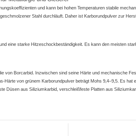
ungskoeffizienten und kann bei hohen Temperaturen stabile mechan
n geschmolzener Stahl durchläuft.
Daher ist Karborundpulver zur Hers
 und eine starke Hitzeschockbeständigkeit.
Es kann den meisten star
die von Borcarbid.
Inzwischen sind seine Härte und mechanische Fest
s-Härte von grünem Karborundpulver beträgt Mohs 9,4–9,5.
Es hat 
ste Düsen aus Siliziumkarbid, verschleißfeste Platten aus Siliziumka