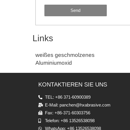
Send
Links
weißes geschmolzenes
Aluminiumoxid
KONTAKTIEREN SIE UNS
TEL: +86 371-60900389
E-Mail: panchen@hxabrasive.com
Fax: +86-371-60303756
Telefon: +86 13526538098
WhatsApp: +86 13526538098