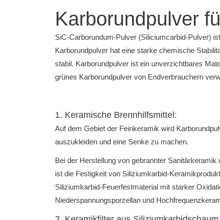
Karborundpulver für
SiC-Carborundum-Pulver (Siliciumcarbid-Pulver) ist
Karborundpulver hat eine starke chemische Stabili
stabil.
Karborundpulver ist ein unverzichtbares Mat
grünes Karborundpulver von Endverbrauchern verw
1. Keramische Brennhilfsmittel:
Auf dem Gebiet der Feinkeramik wird Karborundpulv
auszukleiden und eine Senke zu machen.
Bei der Herstellung von gebrannter Sanitärkeramik
ist die Festigkeit von Siliziumkarbid-Keramikprodu
Siliziumkarbid-Feuerfestmaterial mit starker Oxida
Niederspannungsporzellan und Hochfrequenzkeramik 
2. Keramikfilter aus Siliziumkarbidschaum