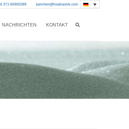
86 371-60900389
panchen@hxabrasive.com
NACHRICHTEN
KONTAKT